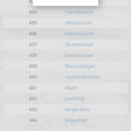
433
Rogerpep
434
Danielkamot
435
AlfredoncaP
436
Derlossaund
437
TerrymskGer
438
Gregoryated
439
MarcusEngex
440
newlordfilmvap
441
Adam
442
Justinfup
443
Sergioalets
444
Miguelbet