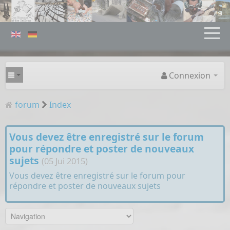
Connexion
forum
Index
Vous devez être enregistré sur le forum
pour répondre et poster de nouveaux
sujets
(05 Jui 2015)
Vous devez être enregistré sur le forum pour
répondre et poster de nouveaux sujets