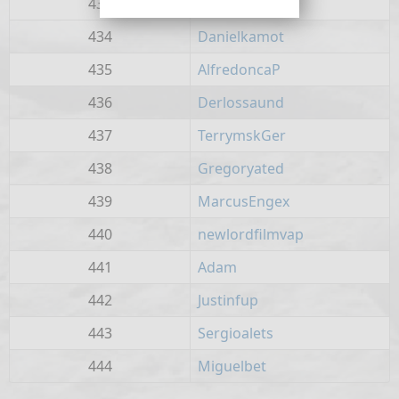
433
Rogerpep
434
Danielkamot
435
AlfredoncaP
436
Derlossaund
437
TerrymskGer
438
Gregoryated
439
MarcusEngex
440
newlordfilmvap
441
Adam
442
Justinfup
443
Sergioalets
444
Miguelbet