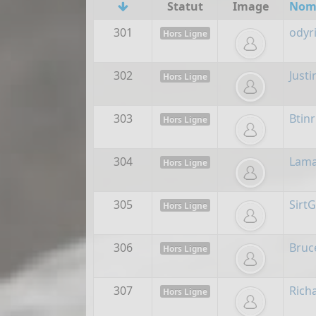
Statut
Image
Nom 
301
odyr
Hors Ligne
302
Just
Hors Ligne
303
Btinr
Hors Ligne
304
Lam
Hors Ligne
305
Sirt
Hors Ligne
306
Bru
Hors Ligne
307
Rich
Hors Ligne