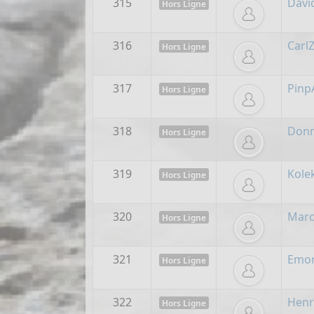
315
Davi
Hors Ligne
316
Carl
Hors Ligne
317
Pinp
Hors Ligne
318
Don
Hors Ligne
319
Kole
Hors Ligne
320
Marc
Hors Ligne
321
Emo
Hors Ligne
322
Henr
Hors Ligne