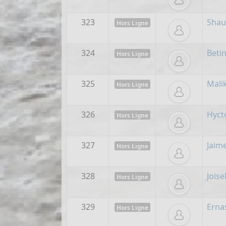
323
Shau
Hors Ligne
324
Betin
Hors Ligne
325
Mali
Hors Ligne
326
Hyct
Hors Ligne
327
Jaim
Hors Ligne
328
Joise
Hors Ligne
329
Erna
Hors Ligne