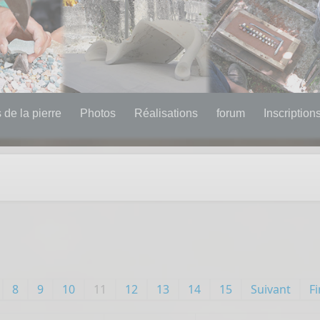
de la pierre
Photos
Réalisations
forum
Inscription
8
9
10
11
12
13
14
15
Suivant
Fi