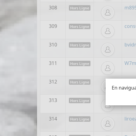
308
m895
Hors Ligne
309
cons
Hors Ligne
310
bvidr
Hors Ligne
311
W7mc
Hors Ligne
312
dop
Hors Ligne
En naviguan
313
ymo
Hors Ligne
314
liro
Hors Ligne