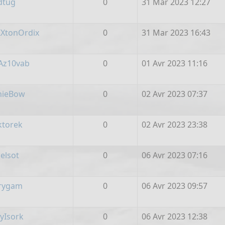
dtug
0
31 Mar 2023 12:27
ZXtonOrdix
0
31 Mar 2023 16:43
Az10vab
0
01 Avr 2023 11:16
nieBow
0
02 Avr 2023 07:37
ktorek
0
02 Avr 2023 23:38
elsot
0
06 Avr 2023 07:16
rygam
0
06 Avr 2023 09:57
yIsork
0
06 Avr 2023 12:38